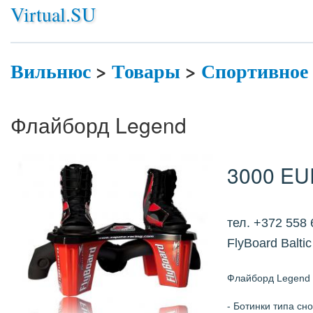
Virtual.SU
Вильнюс
>
Товары
>
Спортивное
Флайборд Legend
3000 EU
тел. +372 558
FlyBoard Baltic
Флайборд Legend 
- Ботинки типа сн