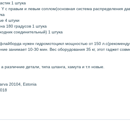
астик 1 штука
и Y с правым и левым соплом(основная система распределения да
ука
ые 4 штуки
 на 180 градусов 1 штука
ходник соединительный) 1 штука
флайборда нужен гидромотоцикл мощностью от 150 л.с(рекомендуем
ние занимает 10-30 мин. Вес оборудования 35 кг, этот гаджет сов
 а различние детали, типа шланга, хамута и т.п новые.
arva 20104, Estonia
2018