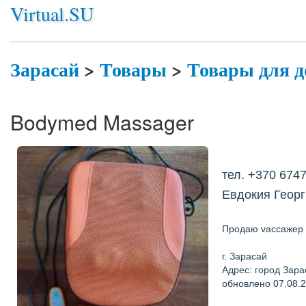
Virtual.SU
Зарасай
>
Товары
>
Товары для д
Bodymed Massager
тел. +370 674
Евдокия Геор
Продаю vассажер 
г. Зарасай
Адрес: город Зара
обновлено 07.08.