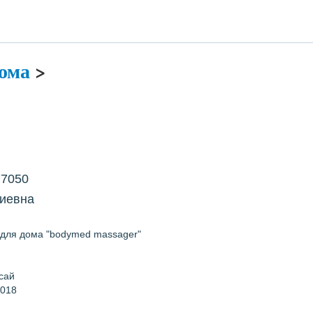
ома
>
77050
гиевна
для дома "bodymed massager"
сай
2018