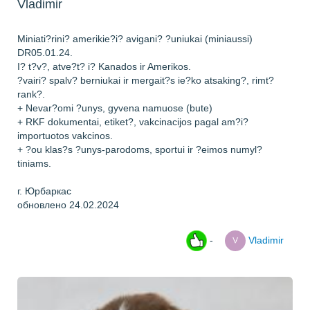
Vladimir
Miniati?rini? amerikie?i? avigani? ?uniukai (miniaussi)
DR05.01.24.
I? t?v?, atve?t? i? Kanados ir Amerikos.
?vairi? spalv? berniukai ir mergait?s ie?ko atsaking?, rimt?
rank?.
+ Nevar?omi ?unys, gyvena namuose (bute)
+ RKF dokumentai, etiket?, vakcinacijos pagal am?i?
importuotos vakcinos.
+ ?ou klas?s ?unys-parodoms, sportui ir ?eimos numyl?
tiniams.
г. Юрбаркас
обновлено 24.02.2024
-
Vladimir