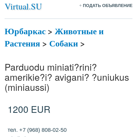
Virtual.SU
+
ПОДАТЬ ОБЪЯВЛЕНИЕ
Юрбаркас
>
Животные и
Растения
>
Собаки
>
Parduodu miniati?rini?
amerikie?i? avigani? ?uniukus
(miniaussi)
1200 EUR
тел. +7 (968) 808-02-50