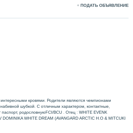
+
ПОДАТЬ ОБЪЯВЛЕНИЕ
с интересными кровями. Родители являются чемпионами
 набивной шубкой. С отличным характером, контактные,
т паспорт, родословнуюFCI/BCU . Отец : WHITE EVENK
V DOMINIKA WHITE DREAM (AVANGARD ARCTIC H.O & MITCUKI