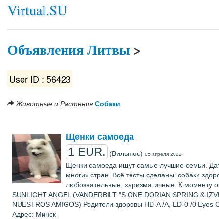
Virtual.SU
Объявления Литвы
>
User ID : 56423
Животные и Растения
Собаки
Щенки самоеда
1 EUR.
(Вильнюс)
05 апреля 2022
Щенки самоеда ищут самые лучшие семьи. Дат
многих стран. Всё тесты сделаны, собаки здо
любознательные, харизматичные. К моменту от
SUNLIGHT ANGEL (VANDERBILT "S ONE DORIAN SPRING & IZ
NUESTROS AMIGOS) Родители здоровы HD-A /A, ED-0 /0 Eyes C
Адрес: Минск