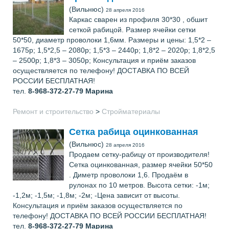
(Вильнюс)
28 апреля 2016
Каркас сварен из профиля 30*30 , обшит
сеткой рабицой. Размер ячейки сетки
50*50, диаметр проволоки 1,6мм. Размеры и цены: 1,5*2 –
1675р; 1,5*2,5 – 2080р; 1,5*3 – 2440р; 1,8*2 – 2020р; 1,8*2,5
– 2500р; 1,8*3 – 3050р; Консультация и приём заказов
осуществляется по телефону! ДОСТАВКА ПО ВСЕЙ
РОССИИ БЕСПЛАТНАЯ!
тел.
8-968-372-27-79
Марина
Ремонт и строительство
>
Стройматериалы
Сетка рабица оцинкованная
(Вильнюс)
28 апреля 2016
Продаем сетку-рабицу от производителя!
Сетка оцинкованная, размер ячейки 50*50
. Диметр проволоки 1,6. Продаём в
рулонах по 10 метров. Высота сетки: -1м;
-1,2м; -1,5м; -1,8м; -2м; -Цена зависит от высоты.
Консультация и приём заказов осуществляется по
телефону! ДОСТАВКА ПО ВСЕЙ РОССИИ БЕСПЛАТНАЯ!
тел.
8-968-372-27-79
Марина