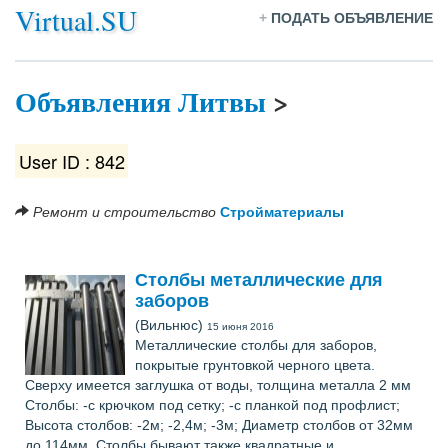
Virtual.SU
+
ПОДАТЬ ОБЪЯВЛЕНИЕ
Объявления Литвы
>
User ID : 842
Ремонт и строительство
Стройматериалы
Столбы металлические для
заборов
(Вильнюс)
15 июня 2016
Металлические столбы для заборов,
покрытые грунтовкой черного цвета.
Сверху имеется заглушка от воды, толщина металла 2 мм
Столбы: -с крючком под сетку; -с планкой под профлист;
Высота столбов: -2м; -2,4м; -3м; Диаметр столбов от 32мм
до 114мм. Столбы бывают также квадратные и